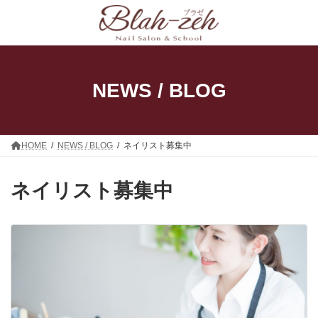
コ
ナ
ン
ビ
テ
ゲ
ン
ー
ツ
シ
へ
ョ
ス
ン
NEWS / BLOG
キ
に
ッ
移
プ
動
HOME
NEWS / BLOG
ネイリスト募集中
ネイリスト募集中