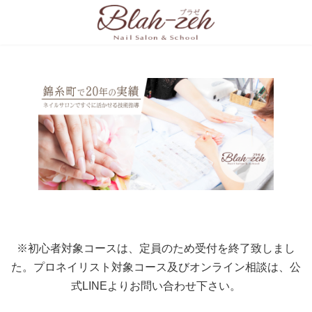
コ
ナ
ン
ビ
テ
ゲ
ン
ー
ツ
シ
へ
ョ
ス
ン
キ
に
ッ
移
プ
動
※初心者対象コースは、定員のため受付を終了致しまし
た。プロネイリスト対象コース及びオンライン相談は、公
式LINEよりお問い合わせ下さい。