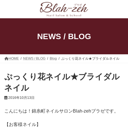
コ
ナ
ン
ビ
テ
ゲ
ン
ー
ツ
シ
へ
ョ
ス
ン
NEWS / BLOG
キ
に
ッ
移
プ
動
HOME
NEWS / BLOG
Blog
ぷっくり花ネイル★ブライダルネイル
ぷっくり花ネイル★ブライダル
ネイル
2016年10月13日
こんにちは！錦糸町ネイルサロンBlah-zehブラゼです。
【お客様ネイル】