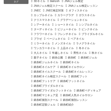
3Dネイル
blahzeh
JNAジェル検定
タグ
JNAジェル検定スクール
JNAジェル検定レッスン
JNEC
JNEC検定対策
オフィスネイル
カップルネイル
カラーグラデ
ガラスネイル
クリスマスネイル
グラデーションネイル
シアーネイル
ショートネイル
シンプルネイル
ヌーディネイル
ビジューネイル
ピンクネイル
フラワーネイル
フレンチネイル
ブライダルネイル
ブラゼ
ベージュネイル
ペアネイル
ミラーネイル
メンズネイル
ラメグラネイル
ワンカラーネイル
上品ネイル
冬ネイル
大人ネイル
年越しネイル
男性ネイル
秋ネイル
親子ネイル
錦糸公園
錦糸町
錦糸町ジェル
錦糸町ジェルネイル
錦糸町ネイル
錦糸町ネイルケア
錦糸町ネイルサロン
錦糸町ネイルスクール
錦糸町ネイルレッスン
錦糸町ネイル検定スクール
錦糸町フット
錦糸町フットケア
錦糸町フットネイル
錦糸町ブライダルネイル
錦糸町ブライダルフットネイル
錦糸町ペディキュア
錦糸町マニキュア足
錦糸町人気ネイルサロン
錦糸町個別スクール
錦糸町個別レッスン
錦糸町定額ジェル
錦糸町紹介