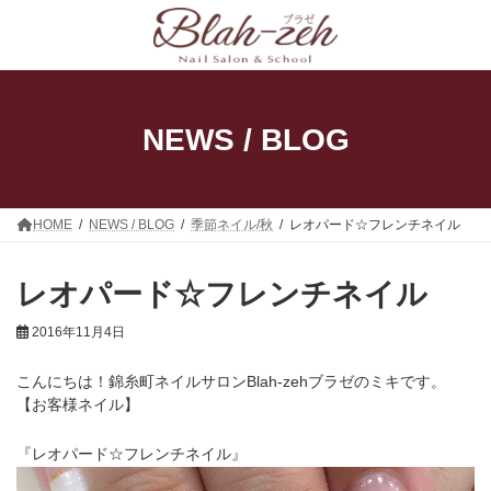
コ
ナ
ン
ビ
テ
ゲ
ン
ー
ツ
シ
へ
ョ
ス
ン
NEWS / BLOG
キ
に
ッ
移
プ
動
HOME
NEWS / BLOG
季節ネイル/秋
レオパード☆フレンチネイル
レオパード☆フレンチネイル
2016年11月4日
こんにちは！錦糸町ネイルサロンBlah-zehブラゼのミキです。
【お客様ネイル】
『レオパード☆フレンチネイル』