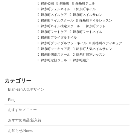
錦糸公園
錦糸町
錦糸町ジェル
錦糸町ジェルネイル
錦糸町ネイル
錦糸町ネイルケア
錦糸町ネイルサロン
錦糸町ネイルスクール
錦糸町ネイルレッスン
錦糸町ネイル検定スクール
錦糸町フット
錦糸町フットケア
錦糸町フットネイル
錦糸町ブライダルネイル
錦糸町ブライダルフットネイル
錦糸町ペディキュア
錦糸町マニキュア足
錦糸町人気ネイルサロン
錦糸町個別スクール
錦糸町個別レッスン
錦糸町定額ジェル
錦糸町紹介
カテゴリー
Blah-zeh人気デザイン
Blog
おすすめメニュー
おすすめ商品/新入荷
お知らせ/News