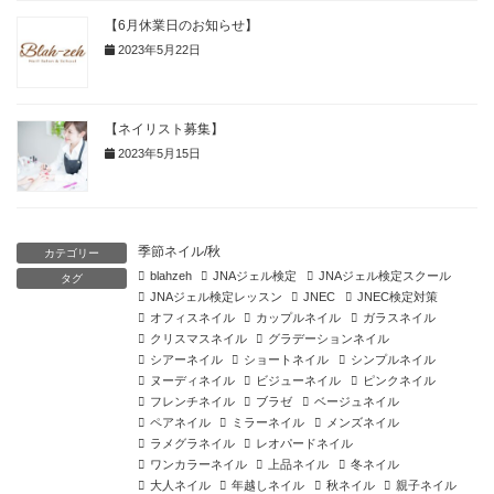
【6月休業日のお知らせ】
2023年5月22日
【ネイリスト募集】
2023年5月15日
季節ネイル/秋
カテゴリー
blahzeh
JNAジェル検定
JNAジェル検定スクール
タグ
JNAジェル検定レッスン
JNEC
JNEC検定対策
オフィスネイル
カップルネイル
ガラスネイル
クリスマスネイル
グラデーションネイル
シアーネイル
ショートネイル
シンプルネイル
ヌーディネイル
ビジューネイル
ピンクネイル
フレンチネイル
ブラゼ
ベージュネイル
ペアネイル
ミラーネイル
メンズネイル
ラメグラネイル
レオパードネイル
ワンカラーネイル
上品ネイル
冬ネイル
大人ネイル
年越しネイル
秋ネイル
親子ネイル