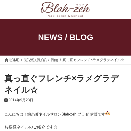
コ
ナ
ン
ビ
テ
ゲ
ン
ー
ツ
シ
へ
ョ
ス
ン
NEWS / BLOG
キ
に
ッ
移
プ
動
HOME
NEWS / BLOG
Blog
真っ直ぐフレンチ×ラメグラデネイル☆
真っ直ぐフレンチ×ラメグラデ
ネイル☆
2014年9月23日
こんにちは！錦糸町ネイルサロンBlah-zeh ブラゼ 伊藤です
お客様ネイルのご紹介です☆