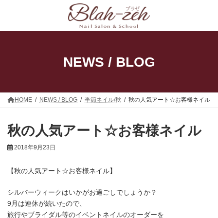
コ
ナ
ン
ビ
テ
ゲ
ン
ー
ツ
シ
へ
ョ
ス
ン
NEWS / BLOG
キ
に
ッ
移
プ
動
HOME
NEWS / BLOG
季節ネイル/秋
秋の人気アート☆お客様ネイル
秋の人気アート☆お客様ネイル
2018年9月23日
【秋の人気アート☆お客様ネイル】
シルバーウィークはいかがお過ごしでしょうか？
9月は連休が続いたので、
旅行やブライダル等のイベントネイルのオーダーを