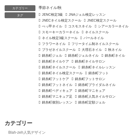
季節ネイル/秋
カテゴリー
JENC検定3級
JNAジェル検定レッスン
タグ
JNECネイル検定スクール
JNEC検定スクール
べっ甲ネイル
コスモスネイル
シアーカラーネイル
スモーキーカラーネイル
ネイルスクール
ネイル検定3級スクール
パールネイル
フラワーネイル
フリータイム制ネイルスクール
ブラゼネイルスクール
大理石ネイル
秋ネイル
錦糸町ジェル
錦糸町ジェルネイル
錦糸町ネイル
錦糸町ネイルケア
錦糸町ネイルサロン
錦糸町ネイルスクール
錦糸町ネイルレッスン
錦糸町ネイル検定スクール
錦糸町フット
錦糸町フットケア
錦糸町フットサロン
錦糸町フットネイル
錦糸町ブライダルネイル
錦糸町ペディキュア
錦糸町マニキュア
錦糸町マニキュア足
錦糸町人気ネイルサロン
錦糸町個別レッスン
錦糸町定額ジェル
カテゴリー
Blah-zeh人気デザイン