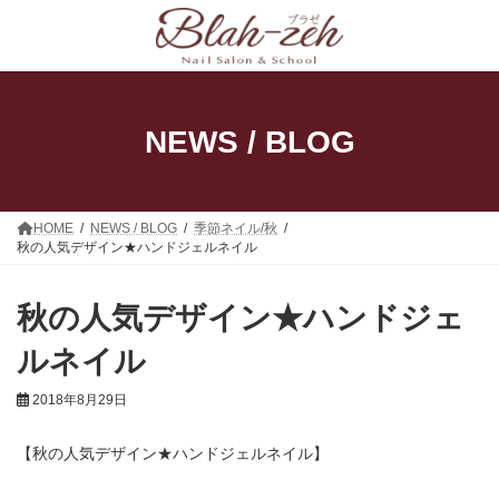
コ
ナ
ン
ビ
テ
ゲ
ン
ー
ツ
シ
へ
ョ
ス
ン
NEWS / BLOG
キ
に
ッ
移
プ
動
HOME
NEWS / BLOG
季節ネイル/秋
秋の人気デザイン★ハンドジェルネイル
秋の人気デザイン★ハンドジェ
ルネイル
2018年8月29日
【秋の人気デザイン★ハンドジェルネイル】