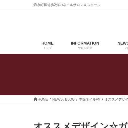
コ
ナ
錦糸町駅徒歩2分のネイルサロン＆スクール
ン
ビ
テ
ゲ
ン
ー
ツ
シ
へ
ョ
ス
ン
HOME
INFORMATION
NEWS
キ
に
トップ
サロン紹介
お
ッ
移
プ
動
HOME
NEWS / BLOG
季節ネイル/春
オススメデザ
オススメデザイン☆ガ