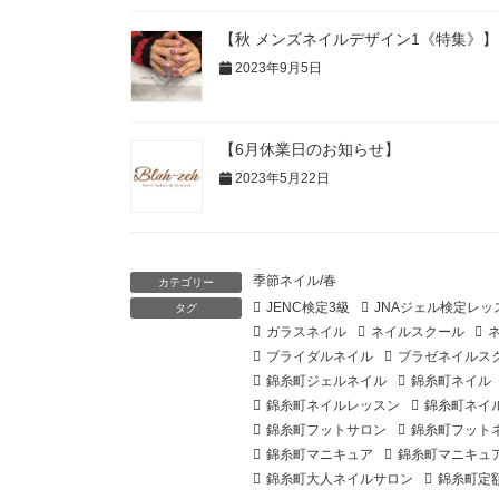
【秋 メンズネイルデザイン1《特集》】
2023年9月5日
【6月休業日のお知らせ】
2023年5月22日
季節ネイル/春
カテゴリー
JENC検定3級
JNAジェル検定レッ
タグ
ガラスネイル
ネイルスクール
ブライダルネイル
ブラゼネイルス
錦糸町ジェルネイル
錦糸町ネイル
錦糸町ネイルレッスン
錦糸町ネイ
錦糸町フットサロン
錦糸町フット
錦糸町マニキュア
錦糸町マニキュ
錦糸町大人ネイルサロン
錦糸町定