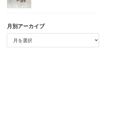
月別アーカイブ
月
別
ア
ー
カ
イ
ブ