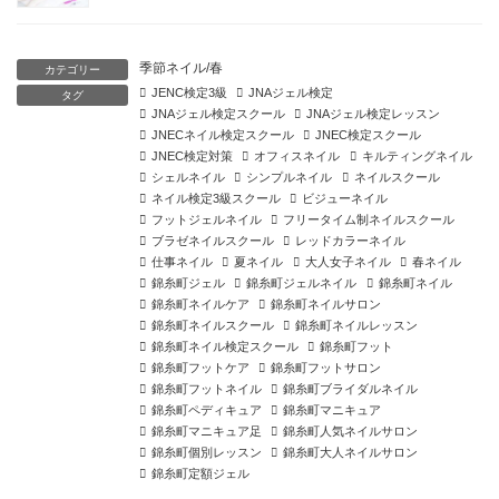
季節ネイル/春
カテゴリー
JENC検定3級
JNAジェル検定
タグ
JNAジェル検定スクール
JNAジェル検定レッスン
JNECネイル検定スクール
JNEC検定スクール
JNEC検定対策
オフィスネイル
キルティングネイル
シェルネイル
シンプルネイル
ネイルスクール
ネイル検定3級スクール
ビジューネイル
フットジェルネイル
フリータイム制ネイルスクール
ブラゼネイルスクール
レッドカラーネイル
仕事ネイル
夏ネイル
大人女子ネイル
春ネイル
錦糸町ジェル
錦糸町ジェルネイル
錦糸町ネイル
錦糸町ネイルケア
錦糸町ネイルサロン
錦糸町ネイルスクール
錦糸町ネイルレッスン
錦糸町ネイル検定スクール
錦糸町フット
錦糸町フットケア
錦糸町フットサロン
錦糸町フットネイル
錦糸町ブライダルネイル
錦糸町ペディキュア
錦糸町マニキュア
錦糸町マニキュア足
錦糸町人気ネイルサロン
錦糸町個別レッスン
錦糸町大人ネイルサロン
錦糸町定額ジェル