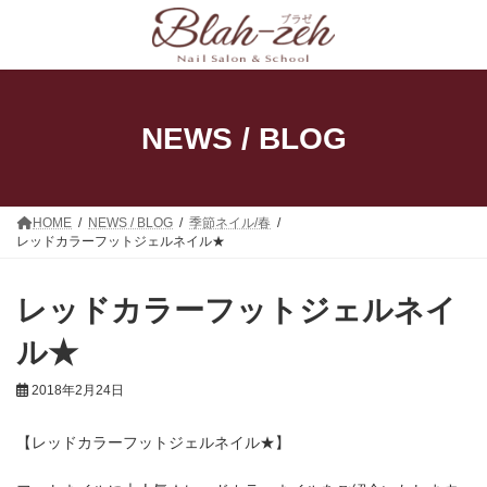
コ
ナ
ン
ビ
テ
ゲ
ン
ー
ツ
シ
へ
ョ
ス
ン
NEWS / BLOG
キ
に
ッ
移
プ
動
HOME
NEWS / BLOG
季節ネイル/春
レッドカラーフットジェルネイル★
レッドカラーフットジェルネイ
ル★
2018年2月24日
【レッドカラーフットジェルネイル★】