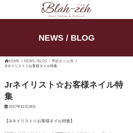
コ
ナ
ン
ビ
テ
ゲ
ン
ー
ツ
シ
へ
ョ
ス
ン
NEWS / BLOG
キ
に
ッ
移
プ
動
HOME
NEWS / BLOG
季節ネイル/冬
Jrネイリスト☆お客様ネイル特集
Jrネイリスト☆お客様ネイル特
集
2017年12月28日
【Jrネイリスト☆お客様ネイル特集】