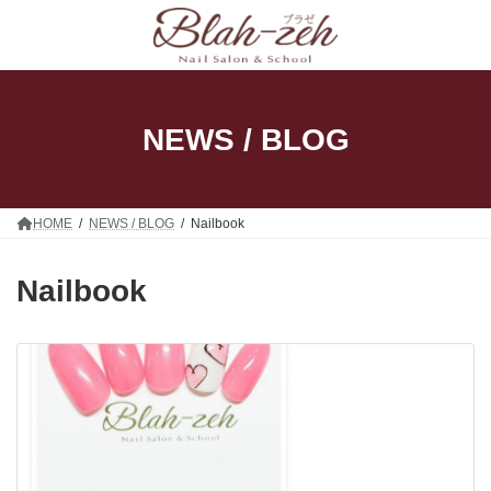
コ
ナ
ン
ビ
テ
ゲ
ン
ー
ツ
シ
へ
ョ
ス
ン
NEWS / BLOG
キ
に
ッ
移
プ
動
HOME
NEWS / BLOG
Nailbook
Nailbook