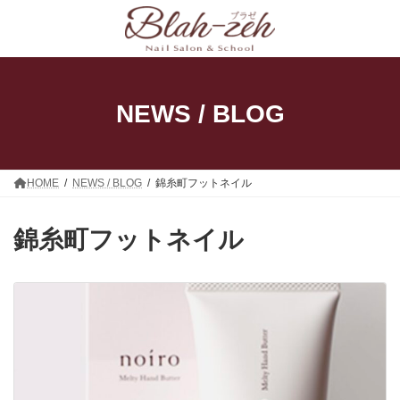
コ
ナ
ン
ビ
テ
ゲ
ン
ー
ツ
シ
へ
ョ
ス
ン
NEWS / BLOG
キ
に
ッ
移
プ
動
HOME
NEWS / BLOG
錦糸町フットネイル
錦糸町フットネイル