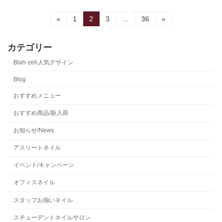
投
固
固
固
固
«
1
2
3
…
36
»
定
定
定
定
稿
ペ
ペ
ペ
ペ
ー
ー
ー
ー
カテゴリー
の
ジ
ジ
ジ
ジ
Blah-zeh人気デザイン
ペ
Blog
ー
おすすめメニュー
ジ
おすすめ商品/新入荷
送
お知らせ/News
り
アスリートネイル
イベント/キャンペーン
オフィスネイル
スタッフお揃いネイル
スチューデントネイルサロン