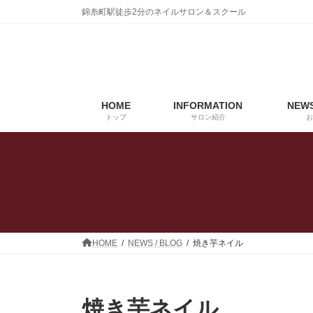
コ
ナ
錦糸町駅徒歩2分のネイルサロン＆スクール
ン
ビ
テ
ゲ
ン
ー
ツ
シ
へ
ョ
ス
ン
HOME
INFORMATION
NEWS
キ
に
トップ
サロン紹介
お
ッ
移
プ
動
HOME
NEWS / BLOG
焼き芋ネイル
焼き芋ネイル