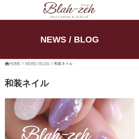
コ
ナ
ン
ビ
テ
ゲ
ン
ー
ツ
シ
へ
ョ
ス
ン
NEWS / BLOG
キ
に
ッ
移
プ
動
HOME
NEWS / BLOG
和装ネイル
和装ネイル