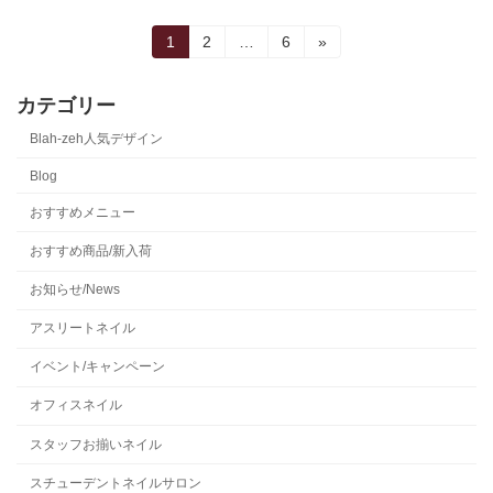
投
固
固
固
1
2
…
6
»
定
定
定
稿
ペ
ペ
ペ
ー
ー
ー
カテゴリー
の
ジ
ジ
ジ
Blah-zeh人気デザイン
ペ
Blog
ー
おすすめメニュー
ジ
おすすめ商品/新入荷
送
お知らせ/News
り
アスリートネイル
イベント/キャンペーン
オフィスネイル
スタッフお揃いネイル
スチューデントネイルサロン