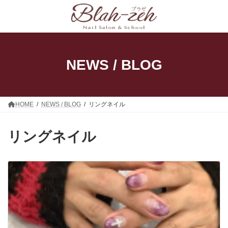
コ
ナ
ン
ビ
テ
ゲ
ン
ー
ツ
シ
へ
ョ
ス
ン
NEWS / BLOG
キ
に
ッ
移
プ
動
HOME
NEWS / BLOG
リングネイル
リングネイル