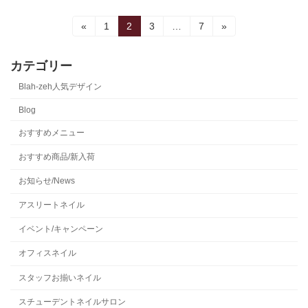
投
固
固
固
固
«
1
2
3
…
7
»
定
定
定
定
稿
ペ
ペ
ペ
ペ
ー
ー
ー
ー
カテゴリー
の
ジ
ジ
ジ
ジ
Blah-zeh人気デザイン
ペ
Blog
ー
おすすめメニュー
ジ
おすすめ商品/新入荷
送
お知らせ/News
り
アスリートネイル
イベント/キャンペーン
オフィスネイル
スタッフお揃いネイル
スチューデントネイルサロン