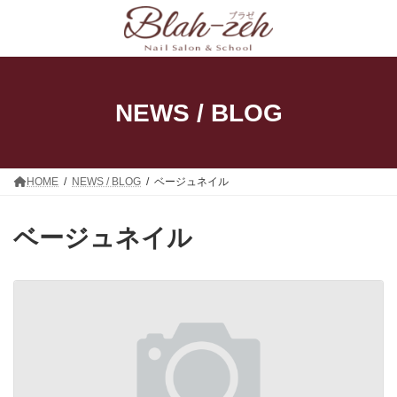
コ
ナ
ン
ビ
テ
ゲ
ン
ー
ツ
シ
へ
ョ
ス
ン
NEWS / BLOG
キ
に
ッ
移
プ
動
HOME
NEWS / BLOG
ベージュネイル
ベージュネイル