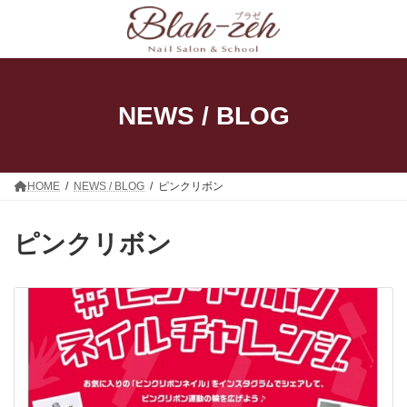
コ
ナ
ン
ビ
テ
ゲ
ン
ー
ツ
シ
へ
ョ
ス
ン
NEWS / BLOG
キ
に
ッ
移
プ
動
HOME
NEWS / BLOG
ピンクリボン
ピンクリボン