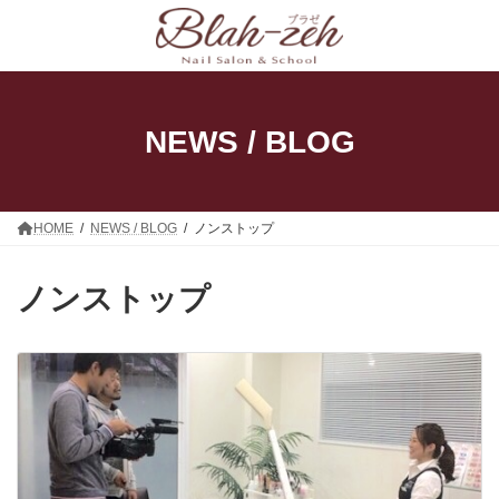
コ
ナ
ン
ビ
テ
ゲ
ン
ー
ツ
シ
へ
ョ
ス
ン
NEWS / BLOG
キ
に
ッ
移
プ
動
HOME
NEWS / BLOG
ノンストップ
ノンストップ