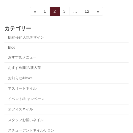
投
固
固
固
固
«
1
2
3
…
12
»
定
定
定
定
稿
ペ
ペ
ペ
ペ
ー
ー
ー
ー
カテゴリー
の
ジ
ジ
ジ
ジ
Blah-zeh人気デザイン
ペ
Blog
ー
おすすめメニュー
ジ
おすすめ商品/新入荷
送
お知らせ/News
り
アスリートネイル
イベント/キャンペーン
オフィスネイル
スタッフお揃いネイル
スチューデントネイルサロン