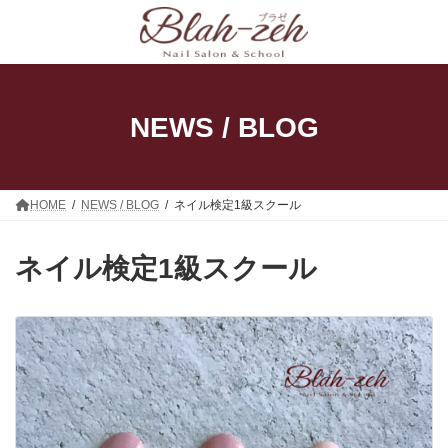
コ
ナ
ン
ビ
テ
ゲ
ン
ー
ツ
シ
へ
ョ
ス
ン
NEWS / BLOG
キ
に
ッ
移
プ
動
HOME
NEWS / BLOG
ネイル検定1級スクール
ネイル検定1級スクール