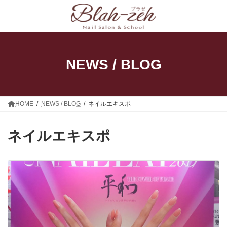
コ
ナ
ン
ビ
テ
ゲ
ン
ー
ツ
シ
へ
ョ
ス
ン
NEWS / BLOG
キ
に
ッ
移
プ
動
HOME
NEWS / BLOG
ネイルエキスポ
ネイルエキスポ