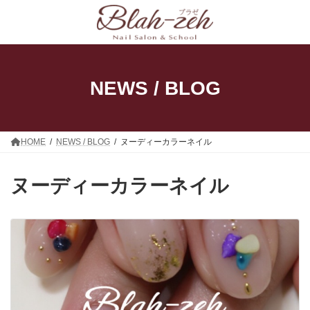
コ
ナ
ン
ビ
テ
ゲ
ン
ー
ツ
シ
へ
ョ
ス
ン
NEWS / BLOG
キ
に
ッ
移
プ
動
HOME
NEWS / BLOG
ヌーディーカラーネイル
ヌーディーカラーネイル