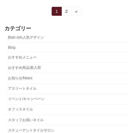
投
固
固
1
2
»
定
定
稿
ペ
ペ
ー
ー
カテゴリー
の
ジ
ジ
Blah-zeh人気デザイン
ペ
Blog
ー
おすすめメニュー
ジ
おすすめ商品/新入荷
送
お知らせ/News
り
アスリートネイル
イベント/キャンペーン
オフィスネイル
スタッフお揃いネイル
スチューデントネイルサロン