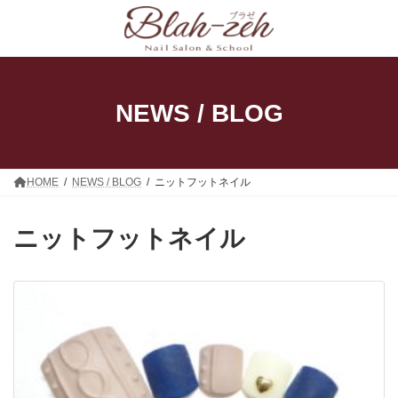
コ
ナ
ン
ビ
テ
ゲ
ン
ー
ツ
シ
へ
ョ
ス
ン
NEWS / BLOG
キ
に
ッ
移
プ
動
HOME
NEWS / BLOG
ニットフットネイル
ニットフットネイル