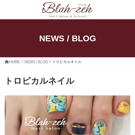
コ
ナ
ン
ビ
テ
ゲ
ン
ー
ツ
シ
へ
ョ
ス
ン
NEWS / BLOG
キ
に
ッ
移
プ
動
HOME
NEWS / BLOG
トロピカルネイル
トロピカルネイル