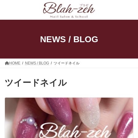
コ
ナ
ン
ビ
テ
ゲ
ン
ー
ツ
シ
へ
ョ
ス
ン
NEWS / BLOG
キ
に
ッ
移
プ
動
HOME
NEWS / BLOG
ツイードネイル
ツイードネイル