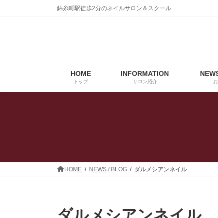
コ
ナ
錦糸町駅徒歩2分のネイルサロン＆スクール
ン
ビ
テ
ゲ
ン
ー
ツ
シ
へ
ョ
ス
ン
HOME
INFORMATION
NEWS
キ
に
トップ
サロン紹介
お
ッ
移
プ
動
HOME
NEWS / BLOG
ダルメシアンネイル
ダルメシアンネイル