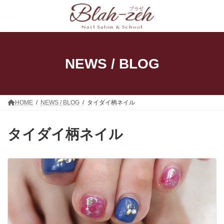
コ
ナ
ン
ビ
テ
ゲ
ン
ー
ツ
シ
へ
ョ
ス
ン
NEWS / BLOG
キ
に
ッ
移
プ
動
HOME
NEWS / BLOG
タイダイ柄ネイル
タイダイ柄ネイル