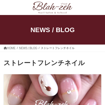
コ
ナ
ン
ビ
テ
ゲ
ン
ー
ツ
シ
へ
ョ
ス
ン
NEWS / BLOG
キ
に
ッ
移
プ
動
HOME
NEWS / BLOG
ストレートフレンチネイル
ストレートフレンチネイル