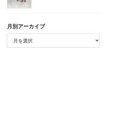
月別アーカイブ
月
別
ア
ー
カ
イ
ブ