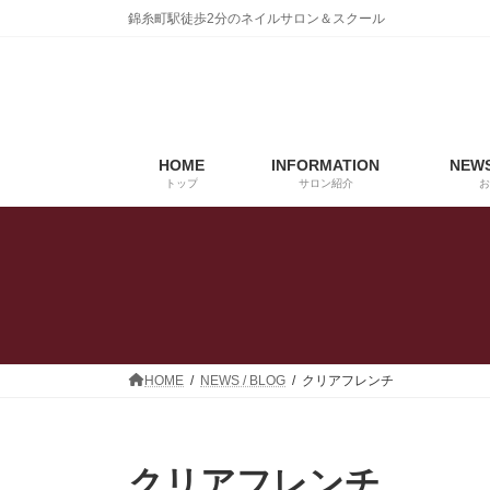
コ
ナ
錦糸町駅徒歩2分のネイルサロン＆スクール
ン
ビ
テ
ゲ
ン
ー
ツ
シ
へ
ョ
ス
ン
HOME
INFORMATION
NEWS
キ
に
トップ
サロン紹介
お
ッ
移
プ
動
HOME
NEWS / BLOG
クリアフレンチ
クリアフレンチ