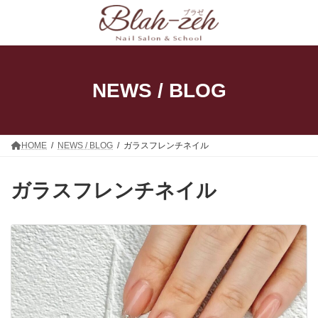
コ
ナ
ン
ビ
テ
ゲ
ン
ー
ツ
シ
へ
ョ
ス
ン
NEWS / BLOG
キ
に
ッ
移
プ
動
HOME
NEWS / BLOG
ガラスフレンチネイル
ガラスフレンチネイル