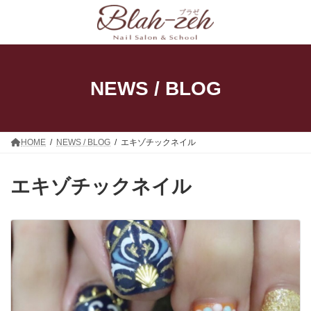
コ
ナ
ン
ビ
テ
ゲ
ン
ー
ツ
シ
へ
ョ
ス
ン
NEWS / BLOG
キ
に
ッ
移
プ
動
HOME
NEWS / BLOG
エキゾチックネイル
エキゾチックネイル