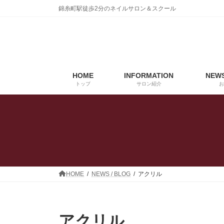
コ
ナ
錦糸町駅徒歩2分のネイルサロン＆スクール
ン
ビ
テ
ゲ
ン
ー
ツ
シ
へ
ョ
ス
ン
HOME
INFORMATION
NEWS
キ
に
トップ
サロン紹介
お
ッ
移
プ
動
HOME
NEWS / BLOG
アクリル
アクリル