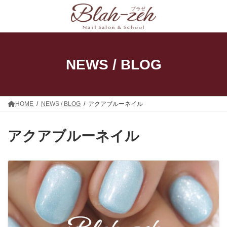
コ
ナ
ン
ビ
テ
ゲ
ン
ー
ツ
シ
へ
ョ
ス
ン
NEWS / BLOG
キ
に
ッ
移
プ
動
HOME
NEWS / BLOG
アクアブルーネイル
アクアブルーネイル