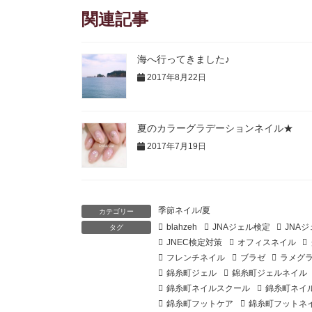
関連記事
海へ行ってきました♪
2017年8月22日
夏のカラーグラデーションネイル★
2017年7月19日
季節ネイル/夏
カテゴリー
blahzeh
JNAジェル検定
JNA
タグ
JNEC検定対策
オフィスネイル
フレンチネイル
ブラゼ
ラメグ
錦糸町ジェル
錦糸町ジェルネイル
錦糸町ネイルスクール
錦糸町ネイ
錦糸町フットケア
錦糸町フットネ