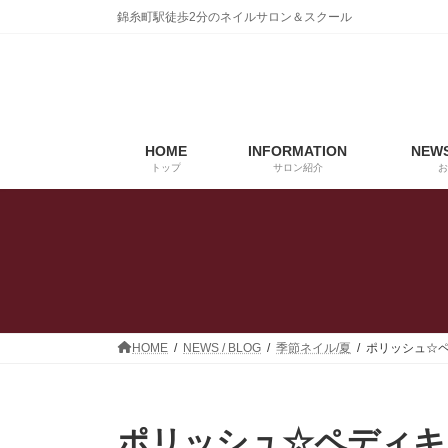
コ
ナ
錦糸町駅徒歩2分のネイルサロン＆スクール
ン
ビ
テ
ゲ
ン
ー
ツ
シ
へ
ョ
ス
ン
HOME
INFORMATION
NEWS
キ
に
トップ
サロン紹介
お
ッ
移
プ
動
HOME
NEWS / BLOG
季節ネイル/夏
ポリッシュ☆
ポリッシュ☆ペディキ