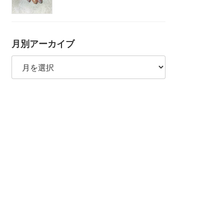
月別アーカイブ
月
別
ア
ー
カ
イ
ブ