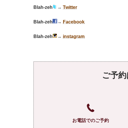
Blah-zeh
→
Twitter
Blah-zeh
→
Facebook
Blah-zeh
→
instagram
ご予約
お電話でのご予約