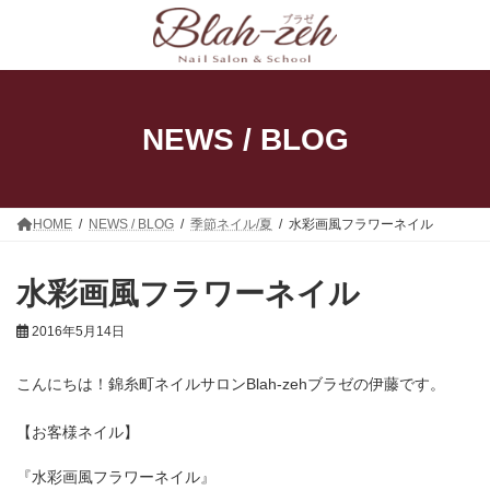
コ
ナ
ン
ビ
テ
ゲ
ン
ー
ツ
シ
へ
ョ
ス
ン
NEWS / BLOG
キ
に
ッ
移
プ
動
HOME
NEWS / BLOG
季節ネイル/夏
水彩画風フラワーネイル
水彩画風フラワーネイル
2016年5月14日
こんにちは！錦糸町ネイルサロンBlah-zehブラゼの伊藤です。
【お客様ネイル】
『水彩画風フラワーネイル』