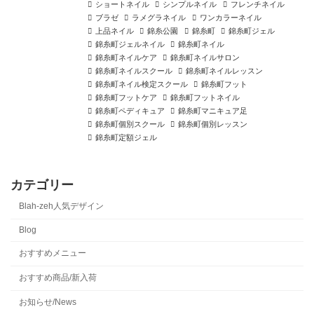
ショートネイル
シンプルネイル
フレンチネイル
ブラゼ
ラメグラネイル
ワンカラーネイル
上品ネイル
錦糸公園
錦糸町
錦糸町ジェル
錦糸町ジェルネイル
錦糸町ネイル
錦糸町ネイルケア
錦糸町ネイルサロン
錦糸町ネイルスクール
錦糸町ネイルレッスン
錦糸町ネイル検定スクール
錦糸町フット
錦糸町フットケア
錦糸町フットネイル
錦糸町ペディキュア
錦糸町マニキュア足
錦糸町個別スクール
錦糸町個別レッスン
錦糸町定額ジェル
カテゴリー
Blah-zeh人気デザイン
Blog
おすすめメニュー
おすすめ商品/新入荷
お知らせ/News