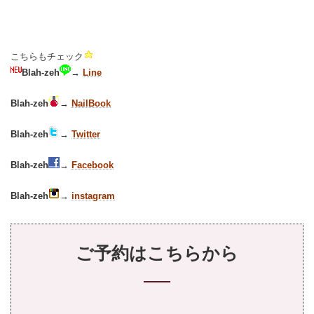
こちらもチェック
Blah-zeh
→
Line
Blah-zeh
→
NailBook
Blah-zeh
→
Twitter
Blah-zeh
→
Facebook
Blah-zeh
→
instagram
ご予約はこちらから