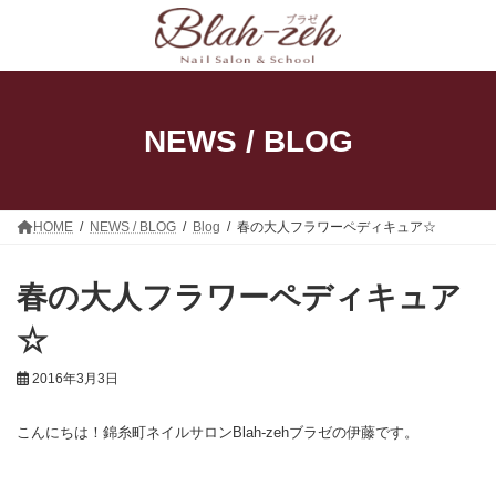
コ
ナ
ン
ビ
テ
ゲ
ン
ー
ツ
シ
へ
ョ
ス
ン
NEWS / BLOG
キ
に
ッ
移
プ
動
HOME
NEWS / BLOG
Blog
春の大人フラワーペディキュア☆
春の大人フラワーペディキュア
☆
2016年3月3日
こんにちは！錦糸町ネイルサロンBlah-zehブラゼの伊藤です。