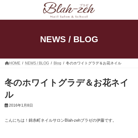
コ
ナ
ン
ビ
テ
ゲ
ン
ー
ツ
シ
へ
ョ
ス
ン
NEWS / BLOG
キ
に
ッ
移
プ
動
HOME
NEWS / BLOG
Blog
冬のホワイトグラデ＆お花ネイル
冬のホワイトグラデ＆お花ネイ
ル
2016年1月8日
こんにちは！錦糸町ネイルサロンBlah-zehブラゼの伊藤です。