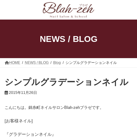
コ
ナ
ン
ビ
テ
ゲ
ン
ー
ツ
シ
へ
ョ
ス
ン
NEWS / BLOG
キ
に
ッ
移
プ
動
HOME
NEWS / BLOG
Blog
シンプルグラデーションネイル
シンプルグラデーションネイル
2015年11月26日
こんにちは。錦糸町ネイルサロンBlah-zehブラゼです。
[お客様ネイル]
『グラデーションネイル』