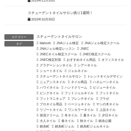
2015年11月10日
スチューデントネイルサロン残り1週間！
2015年10月30日
スチューデントネイルサロン
カテゴリー
blahzeh
JNAジェル検定
JNAジェル検定スクール
タグ
JNAジェル検定レッスン
JNEC
JNECネイル検定スクール
JNEC検定スクール
JNEC検定対策
おすすめネイル用品
オフィスネイル
グラデーションネイル
シアーネイル
ショートネイル
ジェルネイル
スチューデントネイルサロン
トレンドネイルデザイン
ニュアンスネイル
ネイル商品
ハネムーンネイル
ハワイネイル
ハンドクリーム
ビジューネイル
ピンクネイル
フットジェルネイル
フットネイル
フットマニキュア
フレンチネイル
ブラゼ
プロネイル用品
ベージュネイル
ヤシの木ネイル
リゾートネイル
ワンカラーネイル
上品ネイル
保湿クリーム
冬ネイル
夏ネイル
夕日ネイル
大人ネイル
春ネイル
秋ネイル
錦糸公園
錦糸町
錦糸町ジェル
錦糸町ジェルネイル