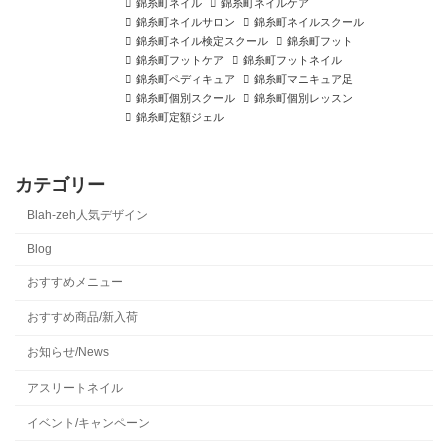
錦糸町ネイル
錦糸町ネイルケア
錦糸町ネイルサロン
錦糸町ネイルスクール
錦糸町ネイル検定スクール
錦糸町フット
錦糸町フットケア
錦糸町フットネイル
錦糸町ペディキュア
錦糸町マニキュア足
錦糸町個別スクール
錦糸町個別レッスン
錦糸町定額ジェル
カテゴリー
Blah-zeh人気デザイン
Blog
おすすめメニュー
おすすめ商品/新入荷
お知らせ/News
アスリートネイル
イベント/キャンペーン