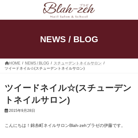
コ
ナ
ン
ビ
テ
ゲ
ン
ー
ツ
シ
へ
ョ
ス
ン
NEWS / BLOG
キ
に
ッ
移
プ
動
HOME
NEWS / BLOG
スチューデントネイルサロン
ツイードネイル☆(スチューデントネイルサロン)
ツイードネイル☆(スチューデン
トネイルサロン)
2015年9月28日
こんにちは！錦糸町ネイルサロンBlah-zehブラゼの伊藤です。