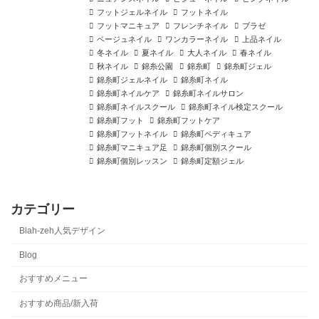
フットジェルネイル
フットネイル
フットマニキュア
フレンチネイル
ブラゼ
ベージュネイル
ワンカラーネイル
上品ネイル
冬ネイル
夏ネイル
大人ネイル
春ネイル
秋ネイル
錦糸公園
錦糸町
錦糸町ジェル
錦糸町ジェルネイル
錦糸町ネイル
錦糸町ネイルケア
錦糸町ネイルサロン
錦糸町ネイルスクール
錦糸町ネイル検定スクール
錦糸町フット
錦糸町フットケア
錦糸町フットネイル
錦糸町ペディキュア
錦糸町マニキュア足
錦糸町個別スクール
錦糸町個別レッスン
錦糸町定額ジェル
カテゴリー
Blah-zeh人気デザイン
Blog
おすすめメニュー
おすすめ商品/新入荷