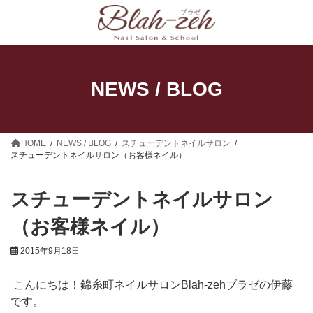
コ
ナ
ン
ビ
テ
ゲ
ン
ー
ツ
シ
へ
ョ
ス
ン
NEWS / BLOG
キ
に
ッ
移
プ
動
HOME
NEWS / BLOG
スチューデントネイルサロン
スチューデントネイルサロン（お客様ネイル）
スチューデントネイルサロン
（お客様ネイル）
2015年9月18日
こんにちは！錦糸町ネイルサロンBlah-zehブラゼの伊藤
です。