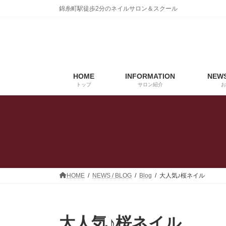
コ
ナ
錦糸町駅徒歩2分のネイルサロン＆スクール
ン
ビ
テ
ゲ
ン
ー
ツ
シ
へ
ョ
ス
ン
HOME
INFORMATION
NEWS
キ
に
トップ
サロン紹介
お
ッ
移
プ
動
HOME
NEWS / BLOG
Blog
大人気♪桜ネイル
大人気♪桜ネイル