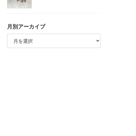
月別アーカイブ
月
別
ア
ー
カ
イ
ブ