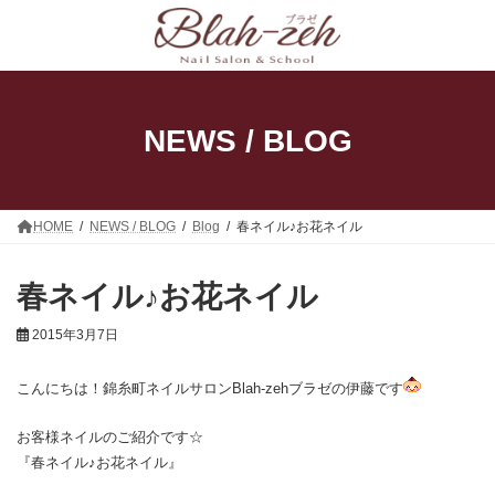
コ
ナ
ン
ビ
テ
ゲ
ン
ー
ツ
シ
へ
ョ
ス
ン
NEWS / BLOG
キ
に
ッ
移
プ
動
HOME
NEWS / BLOG
Blog
春ネイル♪お花ネイル
春ネイル♪お花ネイル
2015年3月7日
こんにちは！錦糸町ネイルサロンBlah-zehブラゼの伊藤です
お客様ネイルのご紹介です☆
『春ネイル♪お花ネイル』