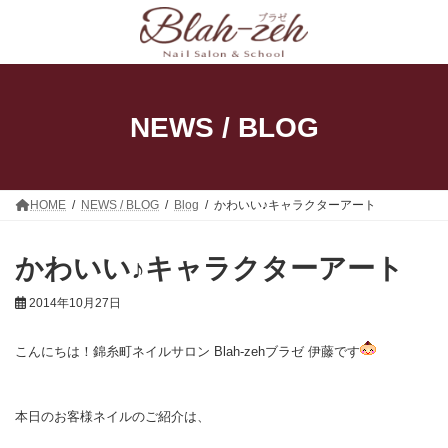
コ
ナ
ン
ビ
テ
ゲ
ン
ー
ツ
シ
へ
ョ
ス
ン
NEWS / BLOG
キ
に
ッ
移
プ
動
HOME
NEWS / BLOG
Blog
かわいい♪キャラクターアート
かわいい♪キャラクターアート
2014年10月27日
こんにちは！錦糸町ネイルサロン Blah-zehブラゼ 伊藤です
本日のお客様ネイルのご紹介は、