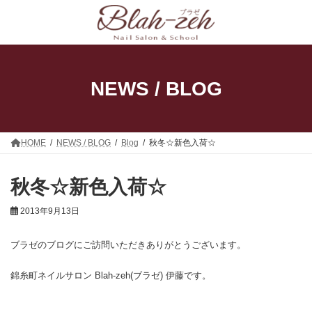
コ
ナ
ン
ビ
テ
ゲ
ン
ー
ツ
シ
へ
ョ
ス
ン
NEWS / BLOG
キ
に
ッ
移
プ
動
HOME
NEWS / BLOG
Blog
秋冬☆新色入荷☆
秋冬☆新色入荷☆
2013年9月13日
ブラゼのブログにご訪問いただきありがとうございます。
錦糸町ネイルサロン Blah-zeh(ブラゼ) 伊藤です。