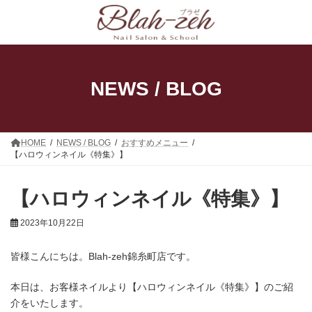
コ
ナ
ン
ビ
テ
ゲ
ン
ー
ツ
シ
へ
ョ
ス
ン
NEWS / BLOG
キ
に
ッ
移
プ
動
HOME
NEWS / BLOG
おすすめメニュー
【ハロウィンネイル《特集》】
【ハロウィンネイル《特集》】
2023年10月22日
皆様こんにちは。Blah-zeh錦糸町店です。
本日は、お客様ネイルより【ハロウィンネイル《特集》】のご紹
介をいたします。