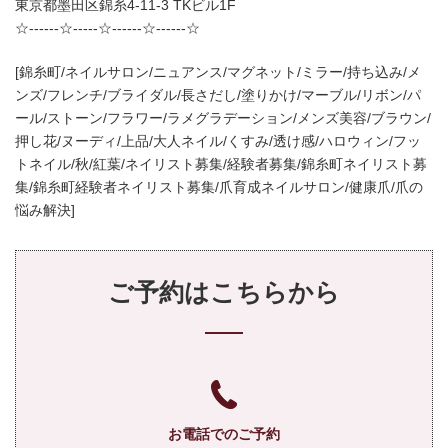
東京都墨田区錦糸4-11-3 TKビル1F
☆------☆-----☆------☆------☆
[錦糸町/ネイルサロン/ニュアンス/マグネット/ミラー/持ち込み/メ
ンズ/フレンチ/ブライダル/長さだし/塗りかけ/マーブル/リボン/パ
ール/ストーン/フラワー/ラメグラデーション/メンズ美容/ブラウン/
押し花/ヌーディ/上品/大人ネイル/くすみ/透け感/ハロウィン/フッ
トネイル/秋/紅葉/ネイリスト募集/経験者募集/錦糸町ネイリスト募
集/錦糸町経験者ネイリスト募集/爪育成ネイルサロン/健康爪/爪の
悩み解決]
ご予約はこちらから
お電話でのご予約