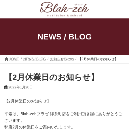
コ
ナ
ン
ビ
テ
ゲ
ン
ー
ツ
シ
へ
ョ
ス
ン
NEWS / BLOG
キ
に
ッ
移
プ
動
HOME
NEWS / BLOG
お知らせ/News
【2月休業日のお知らせ】
【2月休業日のお知らせ】
2022年1月20日
【2月休業日のお知らせ】
平素は、Blah-zehブラゼ 錦糸町店をご利用頂き誠にありがとうご
ざいます。
弊店2月の休業日をご案内いたします。