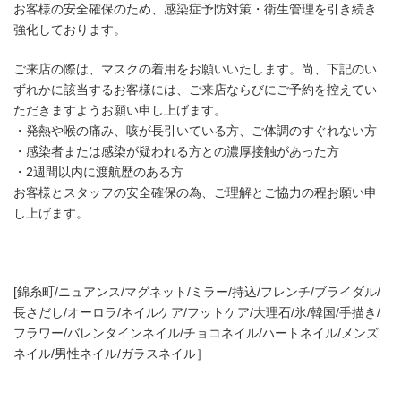
お客様の安全確保のため、感染症予防対策・衛生管理を引き続き
強化しております。
ご来店の際は、マスクの着用をお願いいたします。尚、下記のい
ずれかに該当するお客様には、ご来店ならびにご予約を控えてい
ただきますようお願い申し上げます。
・発熱や喉の痛み、咳が長引いている方、ご体調のすぐれない方
・感染者または感染が疑われる方との濃厚接触があった方
・2週間以内に渡航歴のある方
お客様とスタッフの安全確保の為、ご理解とご協力の程お願い申
し上げます。
[錦糸町/ニュアンス/マグネット/ミラー/持込/フレンチ/ブライダル/
長さだし/オーロラ/ネイルケア/フットケア/大理石/氷/韓国/手描き/
フラワー/バレンタインネイル/チョコネイル/ハートネイル/メンズ
ネイル/男性ネイル/ガラスネイル］