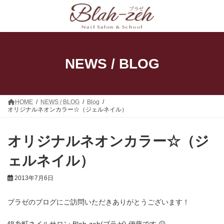
コ
ナ
ン
ビ
テ
ゲ
ン
ー
ツ
シ
へ
ョ
ス
ン
NEWS / BLOG
キ
に
ッ
移
プ
動
HOME
NEWS / BLOG
Blog
オリジナルネオンカラー☆（ジェルネイル）
オリジナルネオンカラー☆（ジ
ェルネイル）
2013年7月6日
ブラゼのブログにご訪問いただきありがとうございます！